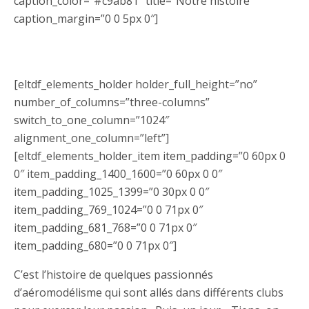
caption_color=”#c9ab81″ title=”Notre histoire”
caption_margin=”0 0 5px 0″]
[eltdf_elements_holder holder_full_height=”no”
number_of_columns=”three-columns”
switch_to_one_column=”1024″
alignment_one_column=”left”]
[eltdf_elements_holder_item item_padding=”0 60px 0
0″ item_padding_1400_1600=”0 60px 0 0″
item_padding_1025_1399=”0 30px 0 0″
item_padding_769_1024=”0 0 71px 0″
item_padding_681_768=”0 0 71px 0″
item_padding_680=”0 0 71px 0″]
C’est l’histoire de quelques passionnés
d’aéromodélisme qui sont allés dans différents clubs