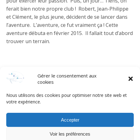
pour exercer leur passion. Puis, un jour… Tiens, on
ferait bien notre propre club ! Robert, Jean-Philippe
et Clément, le plus jeune, décident de se lancer dans
l’aventure. L’aventure, ce fut vraiment ça ! Cette
aventure débuta en février 2015. Il fallait tout d’abord
trouver un terrain.
Gérer le consentement aux
[/eltdf_elements_holder_item]
cookies
[eltdf_elements_holder_item item_padding=”0 5px 0
5px” item_padding_1400_1600=”0 5px 0 5px”
Nous utilisons des cookies pour optimiser notre site web et
votre expérience.
item_padding_1025_1399=”0 5px 0 5px”
item_padding_769_1024=”0 0 0 0″
item_padding_681_768=”0 0 0 0″ item_padding_680=”0
Accepter
0 0 0″][eltdf_single_image enable_image_shadow=”no”
Voir les préférences
image_animation=”vertical” image=”694″