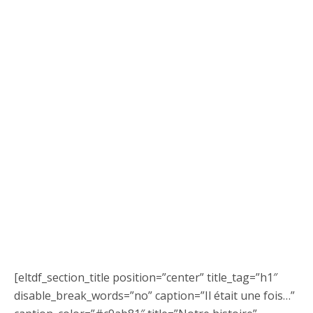
[eltdf_section_title position=”center” title_tag=”h1″
disable_break_words=”no” caption=”Il était une fois…”